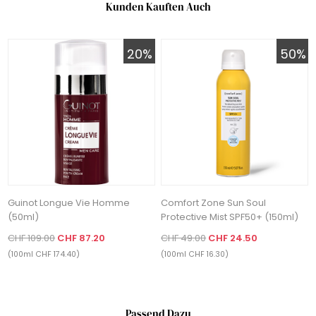
Kunden Kauften Auch
20%
50%
Guinot Longue Vie Homme
Comfort Zone Sun Soul
(50ml)
Protective Mist SPF50+ (150ml)
CHF 109.00
CHF 87.20
CHF 49.00
CHF 24.50
(100ml CHF 174.40)
(100ml CHF 16.30)
Passend Dazu