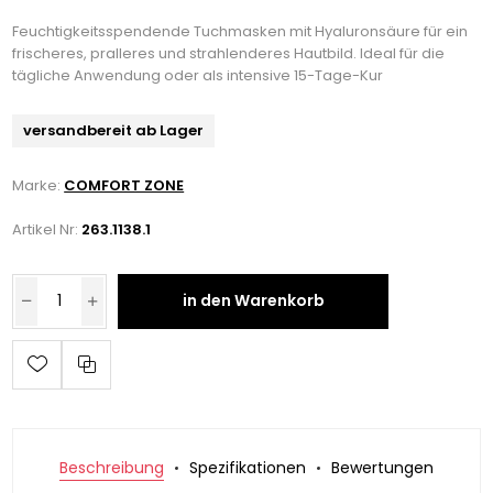
Feuchtigkeitsspendende Tuchmasken mit Hyaluronsäure für ein
frischeres, pralleres und strahlenderes Hautbild. Ideal für die
tägliche Anwendung oder als intensive 15-Tage-Kur
versandbereit ab Lager
Marke:
COMFORT ZONE
Artikel Nr:
263.1138.1
in den Warenkorb
Beschreibung
Spezifikationen
Bewertungen