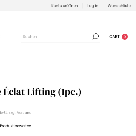
Konto eröffnen
Log in
Wunschliste
E
CART
0
Éclat Lifting (1pc.)
MwSt. zzgl.
Versand
s Produkt bewerten