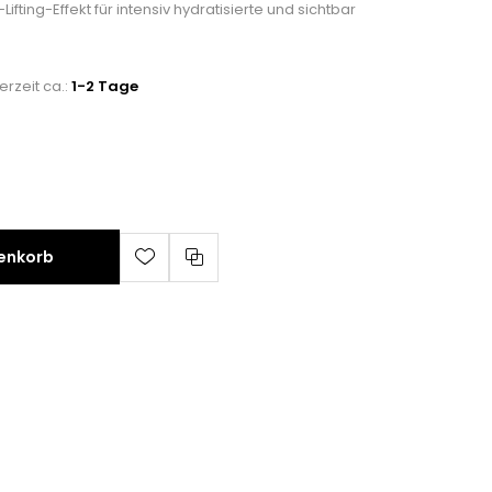
ifting-Effekt für intensiv hydratisierte und sichtbar
ferzeit ca.:
1-2 Tage
renkorb