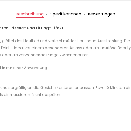
Beschreibung
Spezifikationen
Bewertungen
ren Frische- und Lifting-Effekt.
keit, glättet das Hautbild und verleiht müder Haut neue Ausstrahlung
 Teint – ideal vor einem besonderen Anlass oder als luxuriöse Beauty
gs oder als verwöhnende Pflege zwischendurch.
ut in nur einer Anwendung.
 und sorgfältig an die Gesichtskonturen anpassen. Etwa 10 Minuten e
ls einmassieren. Nicht abspülen.