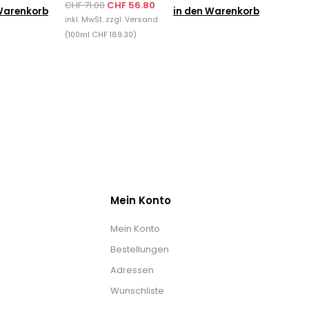
CHF 71.00
CHF 56.80
Warenkorb
in den Warenkorb
inkl. MwSt. zzgl.
Versand
(100ml CHF 189.30)
Mein Konto
Mein Konto
Bestellungen
Adressen
Wunschliste