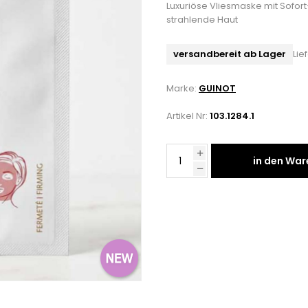
Luxuriöse Vliesmaske mit Sofort-L
strahlende Haut
versandbereit ab Lager
Lie
Marke:
GUINOT
Artikel Nr:
103.1284.1
in den Wa