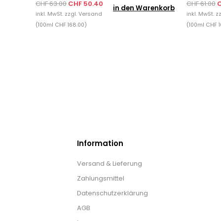
CHF 63.00
CHF 50.40
CHF 61.00
C
in den Warenkorb
inkl. MwSt. zzgl.
Versand
inkl. MwSt. z
(100ml CHF 168.00)
(100ml CHF 1
Information
Versand & Lieferung
Zahlungsmittel
Datenschutzerklärung
AGB