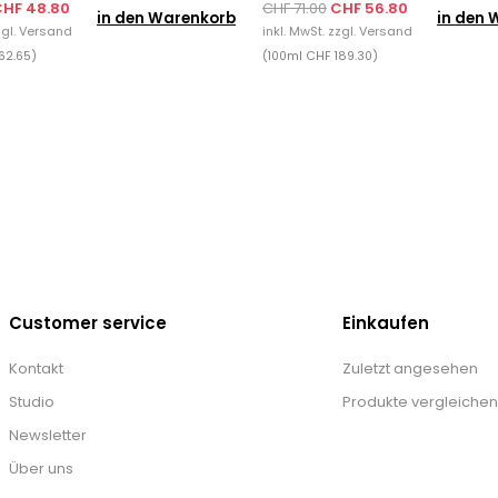
HF 48.80
CHF 71.00
CHF 56.80
in den Warenkorb
in den 
zgl.
Versand
inkl. MwSt. zzgl.
Versand
62.65)
(100ml CHF 189.30)
Customer service
Einkaufen
Kontakt
Zuletzt angesehen
Studio
Produkte vergleichen
Newsletter
Über uns