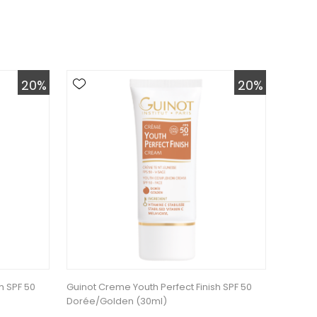
20%
20%
h SPF 50
Guinot Creme Youth Perfect Finish SPF 50
Dorée/Golden (30ml)