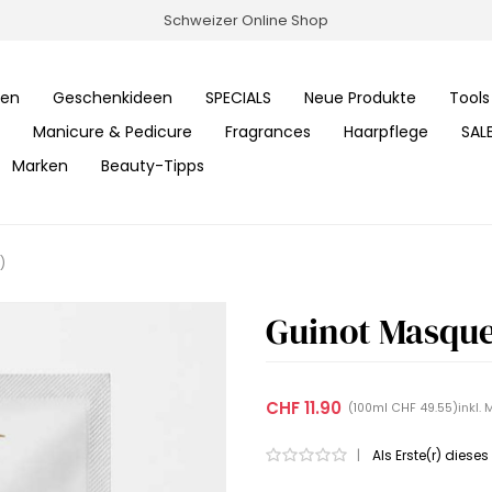
Schweizer Online Shop
ren
Geschenkideen
SPECIALS
Neue Produkte
Tools
Manicure & Pedicure
Fragrances
Haarpflege
SAL
Marken
Beauty-Tipps
)
Guinot Masque 
CHF 11.90
inkl. 
(100ml CHF 49.55)
|
Als Erste(r) diese