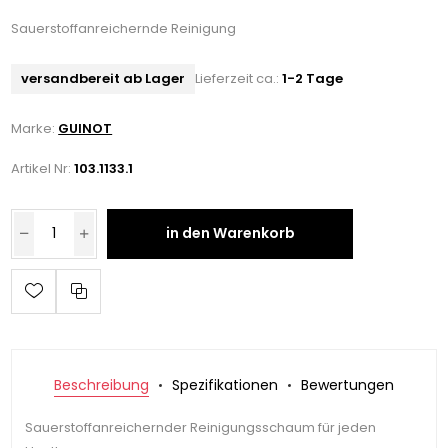
Sauerstoffanreichernde Reinigung
versandbereit ab Lager
Lieferzeit ca.:
1-2 Tage
Marke:
GUINOT
Artikel Nr:
103.1133.1
in den Warenkorb
Beschreibung
Spezifikationen
Bewertungen
Sauerstoffanreichernder Reinigungsschaum für jeden