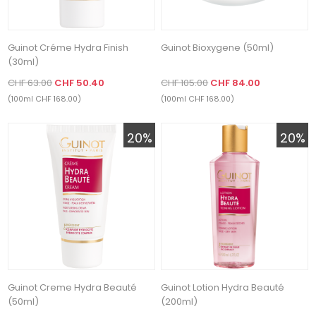
Guinot Créme Hydra Finish
Guinot Bioxygene (50ml)
(30ml)
CHF 63.00
CHF 50.40
CHF 105.00
CHF 84.00
(100ml CHF 168.00)
(100ml CHF 168.00)
20%
20%
Guinot Creme Hydra Beauté
Guinot Lotion Hydra Beauté
(50ml)
(200ml)