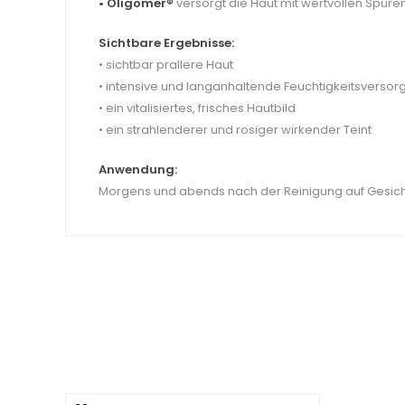
• Oligomer®
versorgt die Haut mit wertvollen Spurene
Sichtbare Ergebnisse:
• sichtbar prallere Haut
• intensive und langanhaltende Feuchtigkeitsversor
• ein vitalisiertes, frisches Hautbild
• ein strahlenderer und rosiger wirkender Teint
Anwendung:
Morgens und abends nach der Reinigung auf Gesicht