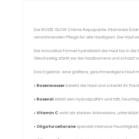
Die ROSÉE GLOW Crème Repulpante Vitaminée Éclat v
verwöhnenden Pflege für alle Hauttypen. Die Haut wird
Die innovative Formel hydratisiert die Haut bis in die
Gleichzeitig stärkt sie die Hautbarriere und schützt
Das Ergebnis: eine glattere, geschmeidigere Haut mit
• Rosenwasser
belebt die Haut und schenkt ihr Fri
• Rosenöl
stärkt den Hydrolipidfilm und hilft, Feuchti
• Vitamin C
wirkt als starkes Antioxidans, unterstüt
• Oligofurcellarane
spendet intensive Feuchtigkeit,