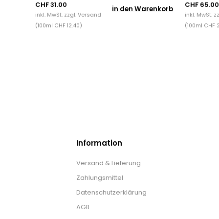
CHF 31.00
CHF 65.00
in den Warenkorb
inkl. MwSt. zzgl.
Versand
inkl. MwSt. z
(100ml CHF 12.40)
(100ml CHF 2
Information
Versand & Lieferung
Zahlungsmittel
Datenschutzerklärung
AGB