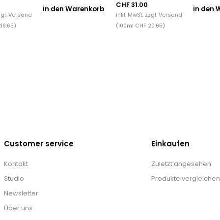
CHF 31.00
in den Warenkorb
in den 
zgl.
Versand
inkl. MwSt. zzgl.
Versand
16.65)
(100ml CHF 20.65)
Customer service
Einkaufen
Kontakt
Zuletzt angesehen
Studio
Produkte vergleichen
Newsletter
Über uns