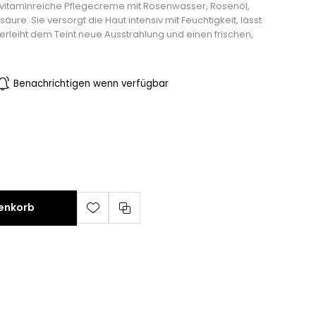
vitaminreiche Pflegecreme mit Rosenwasser, Rosenöl,
ure. Sie versorgt die Haut intensiv mit Feuchtigkeit, lässt
verleiht dem Teint neue Ausstrahlung und einen frischen,
Benachrichtigen wenn verfügbar
renkorb