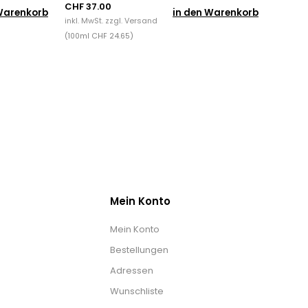
CHF 37.00
Warenkorb
in den Warenkorb
inkl. MwSt. zzgl.
Versand
(100ml CHF 24.65)
Mein Konto
Mein Konto
Bestellungen
Adressen
Wunschliste