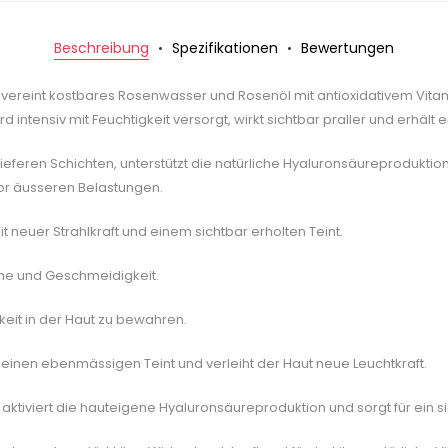
Beschreibung
Spezifikationen
Bewertungen
ereint kostbares Rosenwasser und Rosenöl mit antioxidativem Vitam
 intensiv mit Feuchtigkeit versorgt, wirkt sichtbar praller und erhält 
 tieferen Schichten, unterstützt die natürliche Hyaluronsäureproduktion 
 vor äusseren Belastungen.
 neuer Strahlkraft und einem sichtbar erholten Teint.
sche und Geschmeidigkeit.
gkeit in der Haut zu bewahren.
zt einen ebenmässigen Teint und verleiht der Haut neue Leuchtkraft.
 aktiviert die hauteigene Hyaluronsäureproduktion und sorgt für ein s