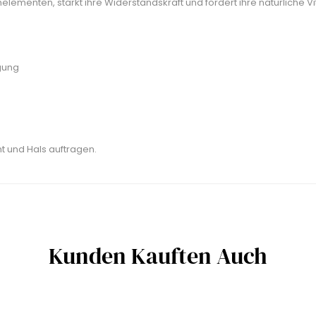
lementen, stärkt ihre Widerstandskraft und fördert ihre natürliche Vita
gung
 und Hals auftragen.
Kunden Kauften Auch