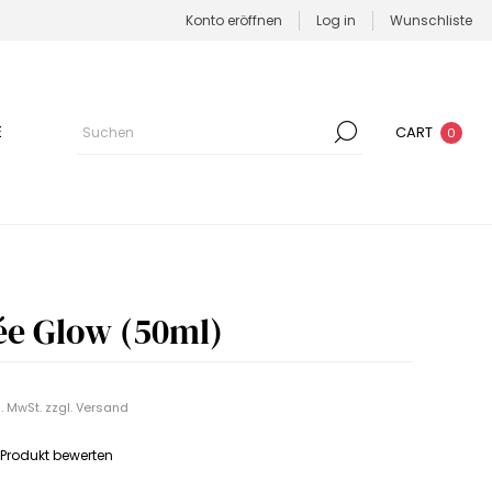
Konto eröffnen
Log in
Wunschliste
E
CART
0
e Glow (50ml)
l. MwSt. zzgl.
Versand
s Produkt bewerten