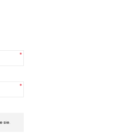
*
*
 sie.