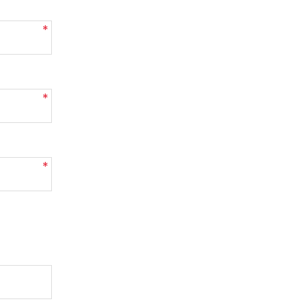
*
*
*