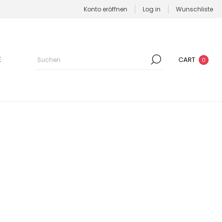
Konto eröffnen
Log in
Wunschliste
E
CART
0