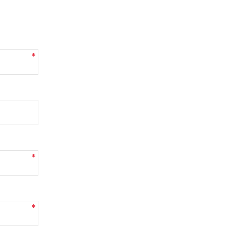
*
*
*