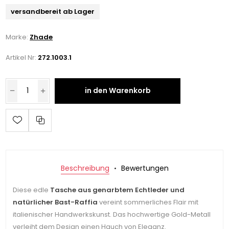
versandbereit ab Lager
Marke:
Zhade
Artikel Nr:
272.1003.1
in den Warenkorb
Beschreibung
Bewertungen
Diese edle
Tasche aus genarbtem Echtleder und
natürlicher Bast-Raffia
vereint sommerliches Flair mit
italienischer Handwerkskunst. Das hochwertige Gold-Metall
verleiht dem Design einen Hauch von Eleganz.