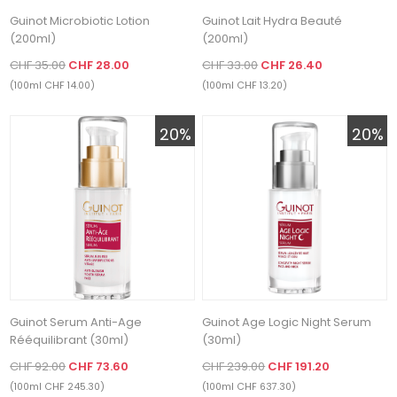
Guinot Microbiotic Lotion
Guinot Lait Hydra Beauté
(200ml)
(200ml)
CHF 35.00
CHF 28.00
CHF 33.00
CHF 26.40
(100ml CHF 14.00)
(100ml CHF 13.20)
20%
20%
Guinot Serum Anti-Age
Guinot Age Logic Night Serum
Rééquilibrant (30ml)
(30ml)
CHF 92.00
CHF 73.60
CHF 239.00
CHF 191.20
(100ml CHF 245.30)
(100ml CHF 637.30)