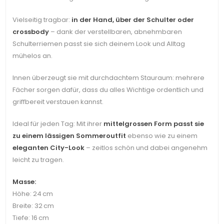
Vielseitig tragbar:
in der Hand, über der Schulter oder
crossbody
– dank der verstellbaren, abnehmbaren
Schulterriemen passt sie sich deinem Look und Alltag
mühelos an.
Innen überzeugt sie mit durchdachtem Stauraum: mehrere
Fächer sorgen dafür, dass du alles Wichtige ordentlich und
griffbereit verstauen kannst.
Ideal für jeden Tag: Mit ihrer
mittelgrossen Form passt sie
zu einem lässigen Sommeroutfit
ebenso wie zu einem
eleganten City-Look
– zeitlos schön und dabei angenehm
leicht zu tragen.
Masse:
Höhe: 24 cm
Breite: 32 cm
Tiefe: 16 cm