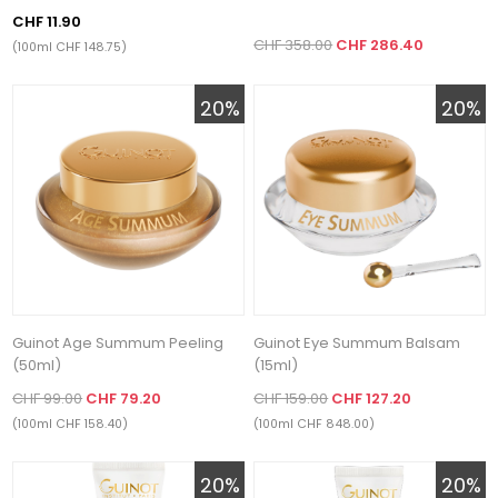
CHF 11.90
CHF 358.00
CHF 286.40
(100ml CHF 148.75)
20%
20%
Guinot Age Summum Peeling
Guinot Eye Summum Balsam
(50ml)
(15ml)
CHF 99.00
CHF 79.20
CHF 159.00
CHF 127.20
(100ml CHF 158.40)
(100ml CHF 848.00)
20%
20%