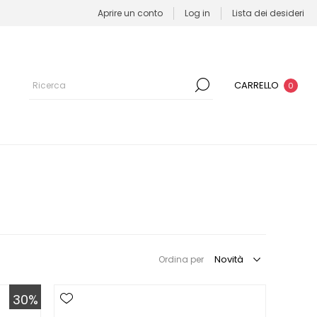
Aprire un conto
Log in
Lista dei desideri
CARRELLO
0
Ordina per
30%