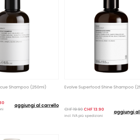
scue Shampoo (250ml)
Evolve Superfood Shine Shampoo (2
30
aggiungi al carrello
CHF 19.90
CHF 13.90
ni
aggiungi al
incl. IVA più
spedizioni