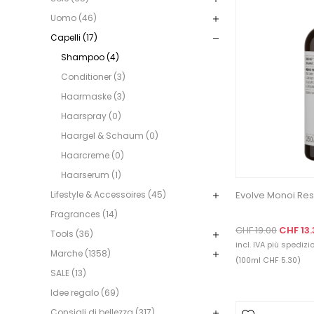
Uomo (46)
Capelli (17)
Shampoo (4)
Conditioner (3)
Haarmaske (3)
Haarspray (0)
Haargel & Schaum (0)
Haarcreme (0)
Haarserum (1)
Evolve Monoi Re
Lifestyle & Accessoires (45)
Fragrances (14)
CHF 19.00
CHF 13.
Tools (36)
incl. IVA più
spedizio
Marche (1358)
(100ml CHF 5.30)
SALE (13)
Idee regalo (69)
Consigli di bellezza (317)