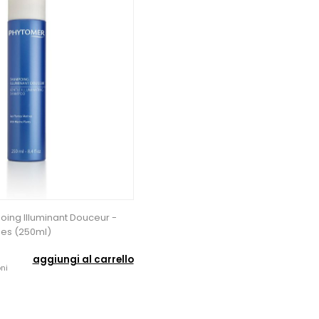
ing Illuminant Douceur -
nes (250ml)
aggiungi al carrello
ni