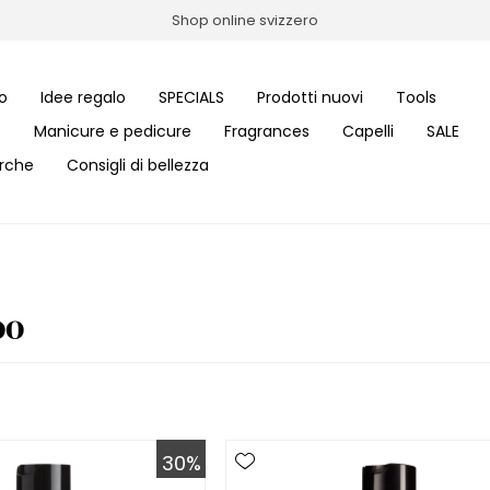
Shop online svizzero
o
Idee regalo
SPECIALS
Prodotti nuovi
Tools
s
Manicure e pedicure
Fragrances
Capelli
SALE
rche
Consigli di bellezza
oo
30%