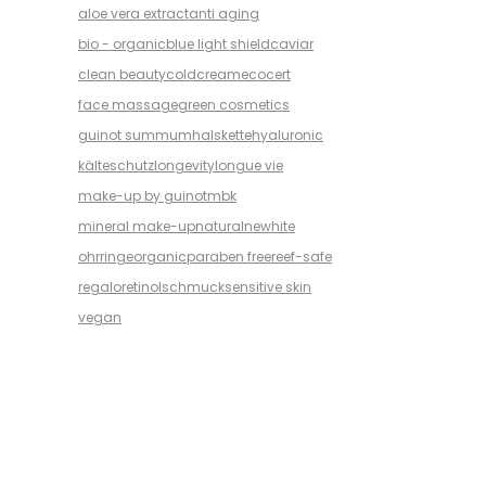
aloe vera extract
anti aging
bio - organic
blue light shield
caviar
clean beauty
coldcream
ecocert
face massage
green cosmetics
guinot summum
halskette
hyaluronic
kälteschutz
longevity
longue vie
make-up by guinot
mbk
mineral make-up
natural
newhite
ohrringe
organic
paraben free
reef-safe
regalo
retinol
schmuck
sensitive skin
vegan