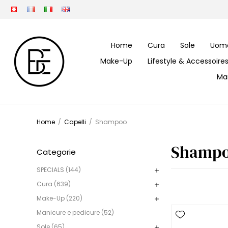
Home
Cura
Sole
Uom
Make-Up
Lifestyle & Accessoire
Ma
Home
/
Capelli
/
Shampoo
Shamp
Categorie
SPECIALS (144)
Cura (639)
Make-Up (220)
Manicure e pedicure (52)
Sole (65)