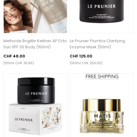
Methode Brigitte Kettner AP Ecto
Le Prunier Plumtox Clarifying
Sun SPF 30 Body (150ml)
Enzyme Mask (50ml)
CHF 46.00
CHF 125.00
(100ml CHF 30.65)
(100ml CHF 250.00)