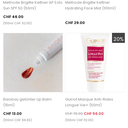
Methode Brigitte Kettner AP Ecto
Methode Brigitte Kettner
Sun SPF 50 (50ml)
Hydrating Face Mist (100ml)
CHF 46.00
CHF 29.00
(100ml CHF 92.00)
20%
Baiobay getönter Lip Balm
Guinot Masque Anti-Rides
(15ml)
Longue Vie+ (50ml)
CHF 13.00
CHF 70.00
CHF 56.00
(100ml CHF 86.65)
(100ml CHF 112.00)