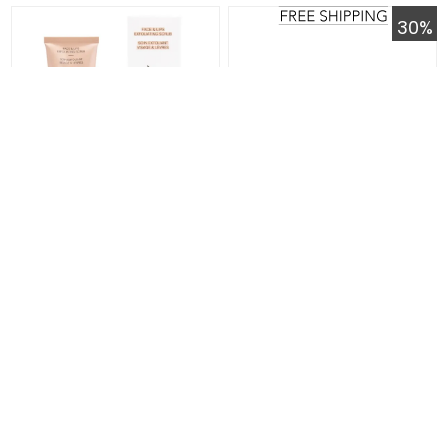
30%
Baiobay Face & Lips Exfoliating
Matis Cold-Lip Balm (8g)
Scrub (60ml)
CHF 29.00
CHF 25.00
CHF 17.50
(100ml CHF 48.30)
(100g CHF 218.75)