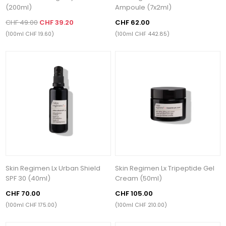
(200ml)
Ampoule (7x2ml)
CHF 49.00
CHF 39.20
CHF 62.00
(100ml CHF 19.60)
(100ml CHF 442.85)
Skin Regimen Lx Urban Shield
Skin Regimen Lx Tripeptide Gel
SPF 30 (40ml)
Cream (50ml)
CHF 70.00
CHF 105.00
(100ml CHF 175.00)
(100ml CHF 210.00)