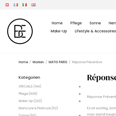
Home
Pflege
Sonne
Her
Make-Up
Lifestyle & Accessoires
Home
/
Marken
/
MATIS PARIS
/
Réponse Préventive
Réponse
Kategorien
SPECIALS (144)
Pflege (639)
Réponse Préventi
Make-Up (220)
Es ist wichtig, s
Manicure & Pedicure (52)
man damit beginnt
Sonne (65)