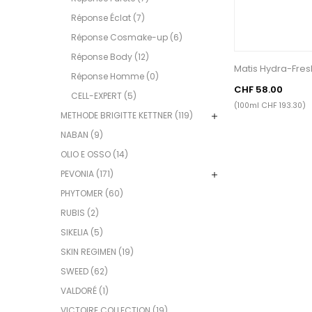
Réponse Éclat (7)
Réponse Cosmake-up (6)
Réponse Body (12)
Matis Hydra-Fre
Réponse Homme (0)
CHF 58.00
CELL-EXPERT (5)
(100ml CHF 193.30)
METHODE BRIGITTE KETTNER (119)
NABAN (9)
OLIO E OSSO (14)
PEVONIA (171)
PHYTOMER (60)
RUBIS (2)
SIKELIA (5)
SKIN REGIMEN (19)
SWEED (62)
VALDORÉ (1)
VICTOIRE COLLECTION (19)