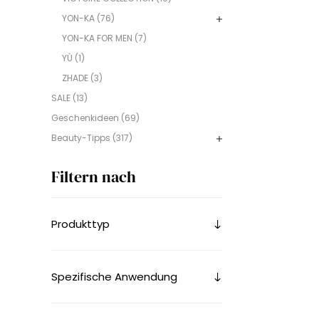
YON-KA (76)
YON-KA FOR MEN (7)
YÙ (1)
ZHADE (3)
SALE (13)
Geschenkideen (69)
Beauty-Tipps (317)
Filtern nach
Produkttyp
Spezifische Anwendung