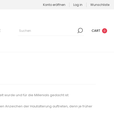
Konto eröffnen
Log in
Wunschliste
E
CART
0
lt wurde und für die Millenials gedacht ist.
en Anzeichen der Hautalterung auftreten, denn je früher