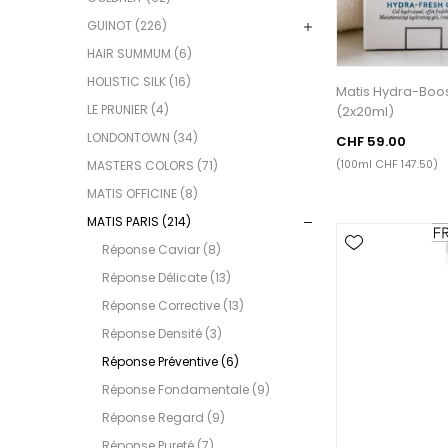
GUINOT (226)
HAIR SUMMUM (6)
HOLISTIC SILK (16)
Matis Hydra-Boos
LE PRUNIER (4)
(2x20ml)
LONDONTOWN (34)
CHF 59.00
(100ml CHF 147.50)
MASTERS COLORS (71)
MATIS OFFICINE (8)
MATIS PARIS (214)
Réponse Caviar (8)
Réponse Délicate (13)
Réponse Corrective (13)
Réponse Densité (3)
Réponse Préventive (6)
Réponse Fondamentale (9)
Réponse Regard (9)
Réponse Pureté (7)