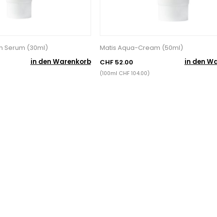
sh Serum (30ml)
Matis Aqua-Cream (50ml)
in den Warenkorb
in den W
CHF 52.00
(100ml CHF 104.00)