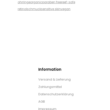
ohrringe
organic
paraben free
reef-safe
retinol
schmuck
sensitive skin
vegan
Information
Versand & Lieferung
Zahlungsmittel
Datenschutzerklärung
AGB
Impressum