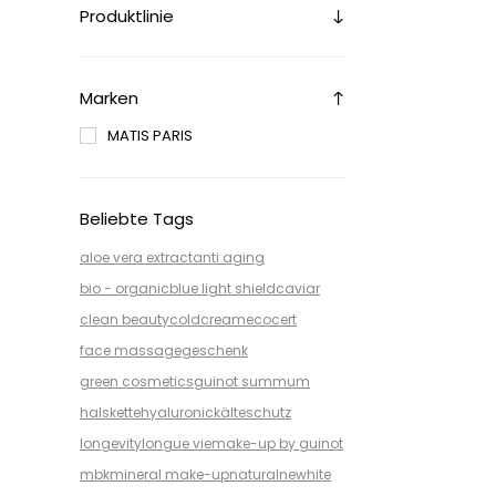
Produktlinie
Marken
MATIS PARIS
Beliebte Tags
aloe vera extract
anti aging
bio - organic
blue light shield
caviar
clean beauty
coldcream
ecocert
face massage
geschenk
green cosmetics
guinot summum
halskette
hyaluronic
kälteschutz
longevity
longue vie
make-up by guinot
mbk
mineral make-up
natural
newhite