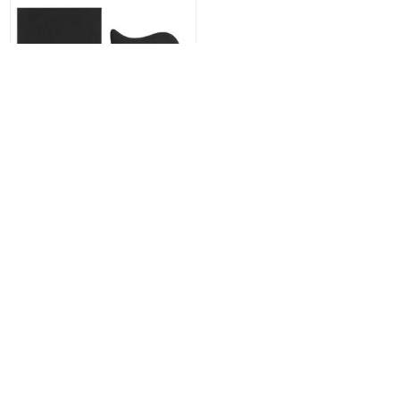
Skin Regimen Gua Sha (1 Stk)
CHF 32.00
Kategorien
Beliebte Tags