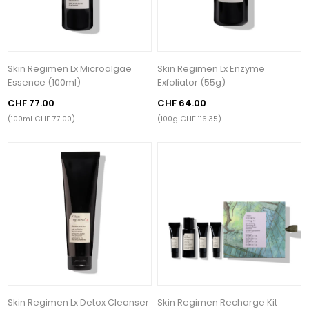
Skin Regimen Lx Microalgae
Skin Regimen Lx Enzyme
Essence (100ml)
Exfoliator (55g)
CHF 77.00
CHF 64.00
(100ml CHF 77.00)
(100g CHF 116.35)
Skin Regimen Lx Detox Cleanser
Skin Regimen Recharge Kit