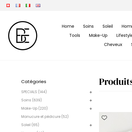
Home
Soins
Soleil
Hom
Tools
Make-Up
Lifesty
Cheveux
Produit
Catégories
SPECIALS (144)
Soins (639)
Make-Up (220)
Manucure et pédicure (52)
Soleil (65)