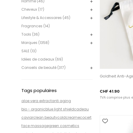
Homme (46)
Cheveux (17)
Lifestyle & Accessoires (45)
Fragrances (14)
Tools (36)
Marques (1358)
SALE (13)
Idées de cadeaux (69)
Conseils de beauté (317)
Goldheit Anti-Ag
Tags populaires
CHF 41.90
TVA comprise plus
e
aloe vera extract
anti aging
bio - organic
blue light shield
cadeau
caviar
clean beauty
coldcream
ecocert
face massage
green cosmetics