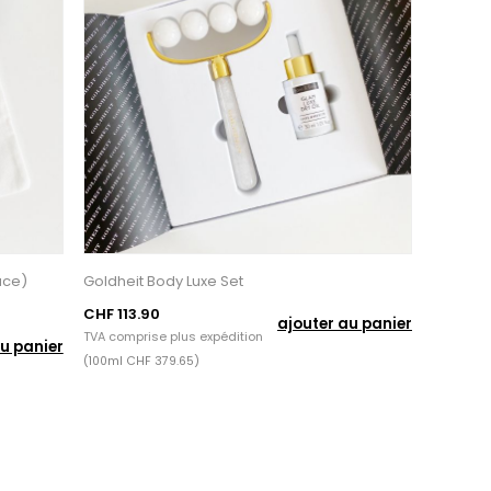
ace)
Goldheit Body Luxe Set
CHF 113.90
ajouter au panier
TVA comprise plus
expédition
u panier
(100ml CHF 379.65)