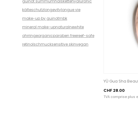
guinot summum
halskette
hyaluronic
kälteschutz
longevity
longue vie
make-up by guinot
mbk
mineral make-up
natural
newhite
ohrringe
organic
paraben free
reef-safe
retinol
schmuck
sensitive skin
vegan
YÙ Gua Sha Beau
CHF 28.00
TVA comprise plus
e