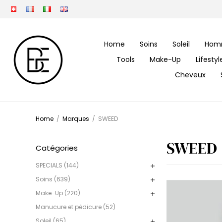
Home
Soins
Soleil
Hom
Tools
Make-Up
Lifesty
Cheveux
Home
/
Marques
/
SWEED
SWEED
Catégories
SPECIALS (144)
Soins (639)
Make-Up (220)
Manucure et pédicure (52)
Soleil (65)