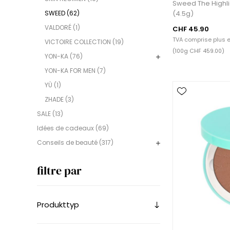
Sweed The Highl
(4.5g)
SWEED (62)
VALDORÉ (1)
CHF 45.90
TVA comprise plus
e
VICTOIRE COLLECTION (19)
(100g CHF 459.00)
YON-KA (76)
YON-KA FOR MEN (7)
YÙ (1)
ZHADE (3)
SALE (13)
Idées de cadeaux (69)
Conseils de beauté (317)
filtre par
Produkttyp