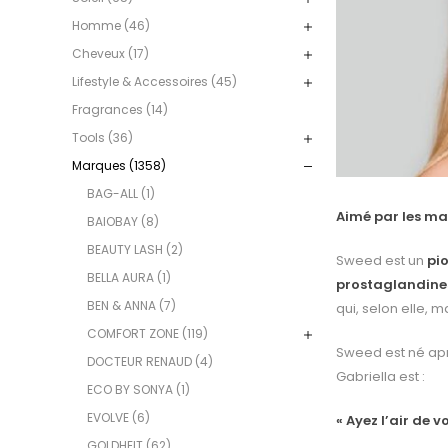
Homme (46)
Cheveux (17)
Lifestyle & Accessoires (45)
Fragrances (14)
Tools (36)
Marques (1358)
BAG-ALL (1)
Aimé par les ma
BAIOBAY (8)
BEAUTY LASH (2)
Sweed est un
pi
BELLA AURA (1)
prostaglandine
BEN & ANNA (7)
qui, selon elle,
COMFORT ZONE (119)
Sweed est né apr
DOCTEUR RENAUD (4)
Gabriella est :
ECO BY SONYA (1)
EVOLVE (6)
« Ayez l’air de
GOLDHEIT (62)