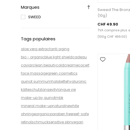
Marques
Sweed The Bron
(10g)
SWEED
CHF 49.90
TVA comprise plus
e
(100g CHF 499.00)
Tags populaires
aloe vera extract
anti aging
bio - organic
blue light shield
cadeau
caviar
clean beauty
coldcream
ecocert
face massage
green cosmetics
guinot summum
halskette
hyaluronic
kälteschutz
longevity
longue vie
make-up by guinot
mbk
mineral make-up
natural
newhite
ohrringe
organic
paraben free
reef-safe
retinol
schmuck
sensitive skin
vegan