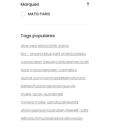
Marques
MATIS PARIS
Tags populaires
aloe vera extract
anti aging
bio - organic
blue light shield
cadeau
caviar
clean beauty
coldcream
ecocert
face massage
green cosmetics
guinot summum
halskette
hyaluronic
kälteschutz
longevity
longue vie
make-up by guinot
mbk
mineral make-up
natural
newhite
ohrringe
organic
paraben free
reef-safe
retinol
schmuck
sensitive skin
vegan