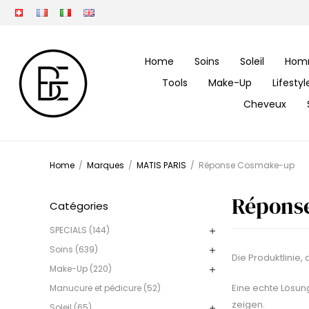
Home
Soins
Soleil
Hom
Tools
Make-Up
Lifesty
Cheveux
Home
/
Marques
/
MATIS PARIS
/
Réponse Cosmake-up
Répons
Catégories
SPECIALS (144)
Soins (639)
Die Produktlinie,
Make-Up (220)
Eine echte Lösung
Manucure et pédicure (52)
zeigen.
Soleil (65)