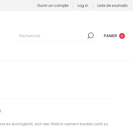
Ouvrir un compte
Log in
Liste de souhaits
PANIER
0
t.
nd es ermöglicht, sich der Welt in seinem besten Licht zu