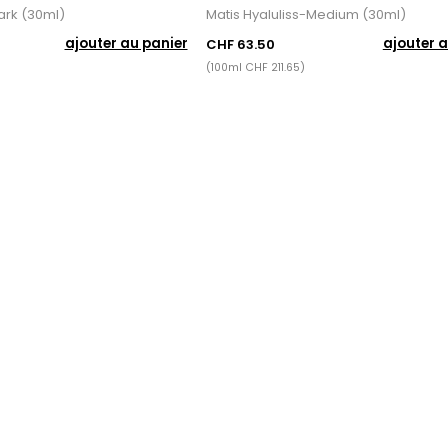
ark (30ml)
Matis Hyaluliss-Medium (30ml)
ajouter au panier
ajouter a
CHF 63.50
(100ml CHF 211.65)