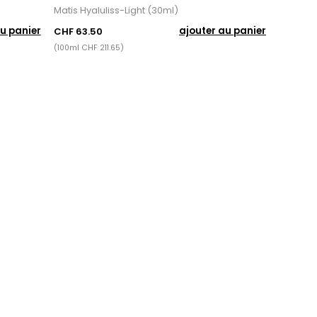
Matis Hyaluliss-Light (30ml)
u panier
ajouter au panier
CHF 63.50
(100ml CHF 211.65)