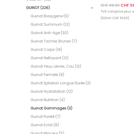
CHF 49.00
CHF 3
GUINOT (226)
TVA comprise plus
e
Guinot Bioxygene (6)
(100ml CHF 19.60)
Guinot Summum (12)
Guinot Anti-Age (30)
Guinot Taches Brunes (7)
Guinot Corps (19)
Guinot Nettoyant (12)
Guinot Yeux, Lèvres, Cou (13)
Guinot Fermeté (8)
Guinot Epilation Longue Durée (3)
Guinot Hydratation (12)
Guinot Nutrition (4)
Guinot Gommages (3)
Guinot Pureté (7)
Guinot Eclat (8)
Guinot Minceur (5)