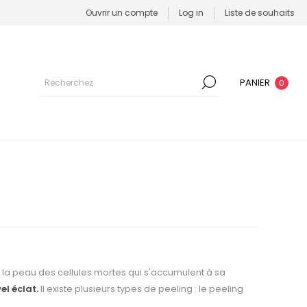
Ouvrir un compte
Log in
Liste de souhaits
PANIER
0
 la peau des cellules mortes qui s'accumulent à sa
el éclat.
Il existe plusieurs types de peeling : le peeling
.