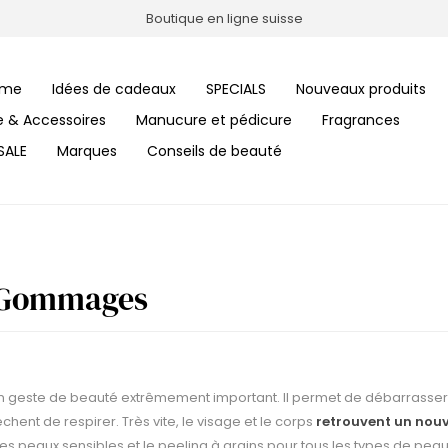
Boutique en ligne suisse
me
Idées de cadeaux
SPECIALS
Nouveaux produits
le & Accessoires
Manucure et pédicure
Fragrances
SALE
Marques
Conseils de beauté
 Gommages
t un geste de beauté extrêmement important. Il permet de débarrasser
chent de respirer. Très vite, le visage et le corps
retrouvent un nouv
es peaux sensibles et le peeling à grains pour tous les types de peau