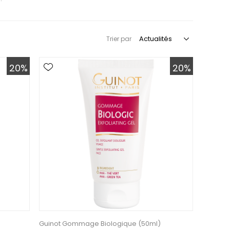
Trier par
20%
20%
)
Guinot Gommage Biologique (50ml)