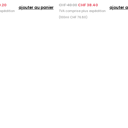
9.20
CHF 48.00
CHF 38.40
ajouter au panier
ajouter a
xpédition
TVA comprise plus
expédition
(100ml CHF 76.80)