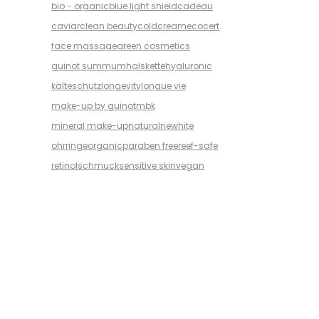
bio - organic
blue light shield
cadeau
caviar
clean beauty
coldcream
ecocert
face massage
green cosmetics
guinot summum
halskette
hyaluronic
kälteschutz
longevity
longue vie
make-up by guinot
mbk
mineral make-up
natural
newhite
ohrringe
organic
paraben free
reef-safe
retinol
schmuck
sensitive skin
vegan