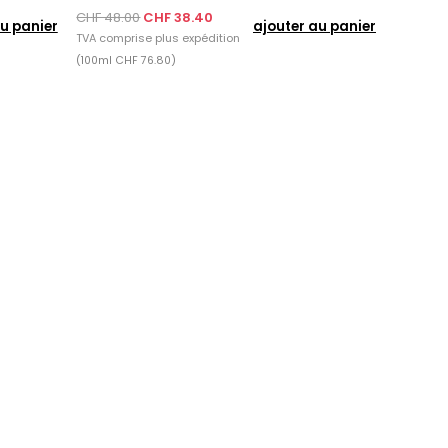
CHF 48.00
CHF 38.40
u panier
ajouter au panier
TVA comprise plus
expédition
(100ml CHF 76.80)