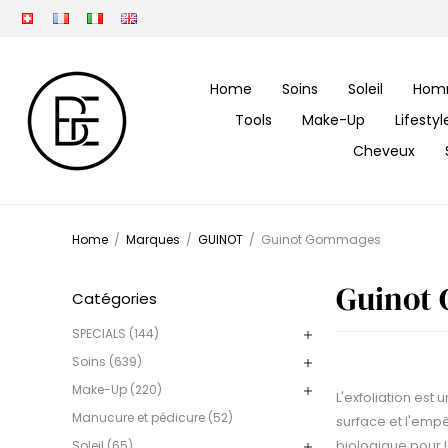
Home
Soins
Soleil
Hom
Tools
Make-Up
Lifesty
Cheveux
Home
/
Marques
/
GUINOT
/
Guinot Gommages
Guinot
Catégories
SPECIALS (144)
Soins (639)
Make-Up (220)
L'exfoliation es
Manucure et pédicure (52)
surface et l'empê
biologique pour l
Soleil (65)