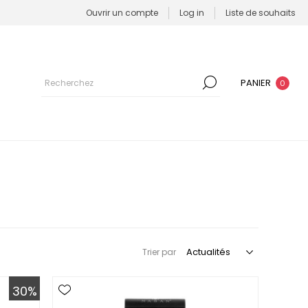
Ouvrir un compte
Log in
Liste de souhaits
PANIER
0
Trier par
30%