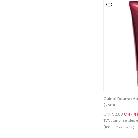
Guinot Baume A
(75ml)
CHF 52.00
CHF 41
TVA comprise plus
e
(100ml CHF 55.45)