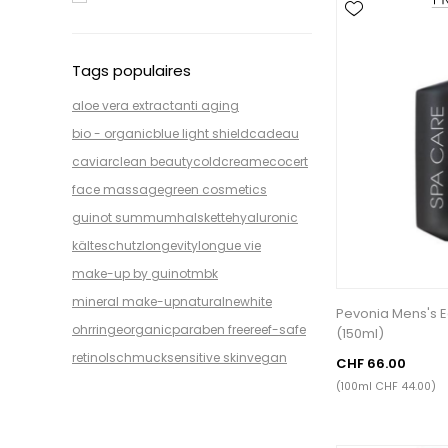
Tags populaires
aloe vera extract
anti aging
bio - organic
blue light shield
cadeau
caviar
clean beauty
coldcream
ecocert
face massage
green cosmetics
guinot summum
halskette
hyaluronic
kälteschutz
longevity
longue vie
make-up by guinot
mbk
mineral make-up
natural
newhite
Pevonia Mens's E
ohrringe
organic
paraben free
reef-safe
(150ml)
retinol
schmuck
sensitive skin
vegan
CHF 66.00
(100ml CHF 44.00)