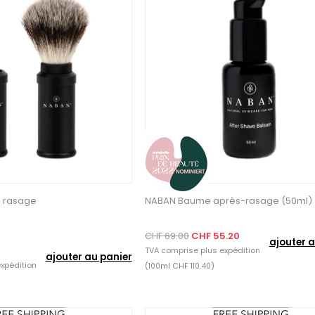
 rasage
NABAN Baume après-rasage (50ml)
CHF 69.00
CHF 55.20
ajouter a
TVA comprise plus
expédition
ajouter au panier
xpédition
(100ml CHF 110.40)