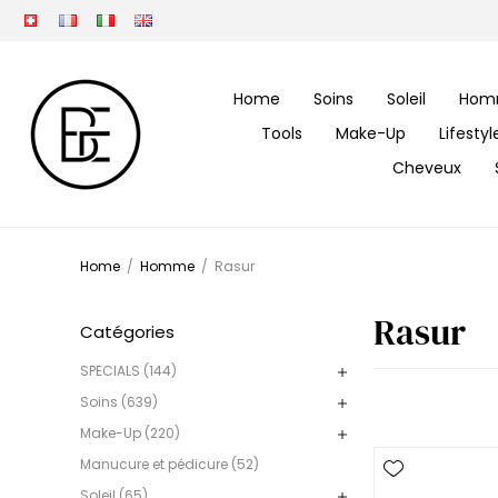
Home
Soins
Soleil
Hom
Tools
Make-Up
Lifesty
Cheveux
Home
/
Homme
/
Rasur
Rasur
Catégories
SPECIALS (144)
Soins (639)
Make-Up (220)
Manucure et pédicure (52)
Soleil (65)