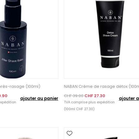
rès-rasage (100ml)
NABAN Crème de rasage détox (100m
9.90
CHF 39.00
CHF 27.30
ajouter au panier
ajouter a
xpédition
TVA comprise plus
expédition
(100ml CHF 27.30)