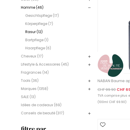
Homme (46)
Gesichtspflege (17)
Körperpflege (7)
Rasur (12)
Bartpflege (1)
Haarpflege (6)
Cheveux (17)
Lifestyle & Accessoires (45)
Fragrances (14)
NABAN Baume ap
Tools (36)
Marques (1358)
CHF 99.90
CHF 6
TVA comprise plus
e
SALE (13)
(100ml CHF 69.90)
Idées de cadeaux (69)
Conseils de beauté (317)
filtre par