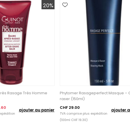
20%
près Rasage Très Homme
Phytomer Rasageperfect Masque – G
raser (150ml)
.60
CHF 29.00
ajouter au panier
ajouter a
xpédition
TVA comprise plus
expédition
(100ml CHF 19.30)